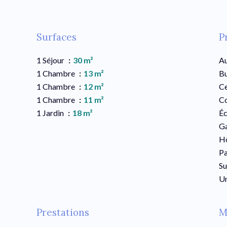
Surfaces
P
1 Séjour
30 m²
Au
1 Chambre
13 m²
B
1 Chambre
12 m²
Ce
1 Chambre
11 m²
C
1 Jardin
18 m²
Éc
Ga
Hô
Pa
S
Un
Prestations
M