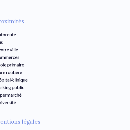
roximités
toroute
us
ntre ville
ommerces
ole primaire
re routière
pital/clinique
rking public
upermarché
iversité
entions légales