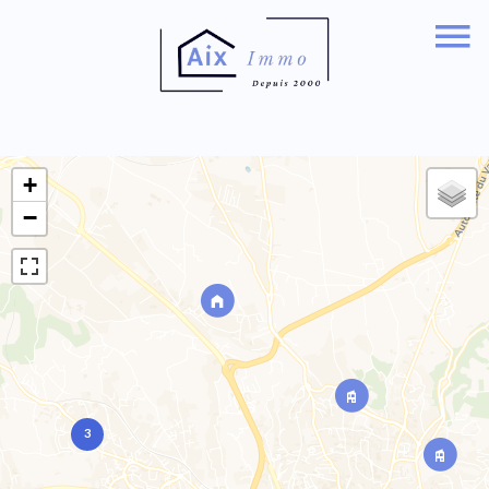
+
−
3