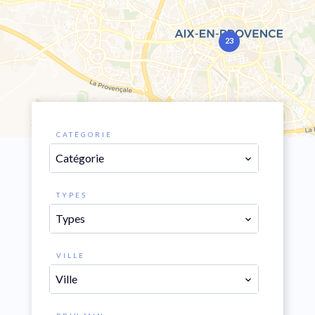
23
CATÉGORIE
Catégorie
TYPES
Types
VILLE
Ville