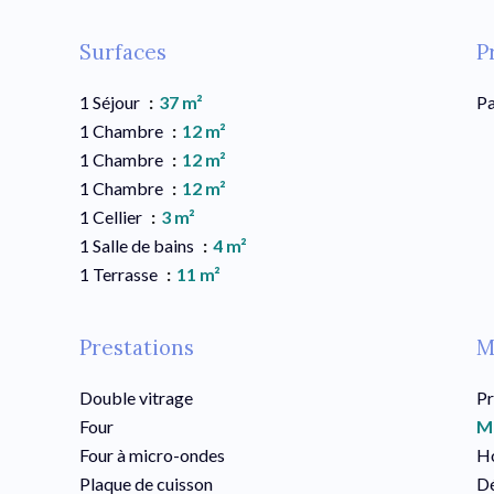
Surfaces
P
1 Séjour
37 m²
Pa
1 Chambre
12 m²
1 Chambre
12 m²
1 Chambre
12 m²
1 Cellier
3 m²
1 Salle de bains
4 m²
1 Terrasse
11 m²
Prestations
M
Double vitrage
Pr
Four
M
Four à micro-ondes
Ho
Plaque de cuisson
Dé