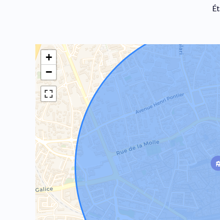
Ét
+
−