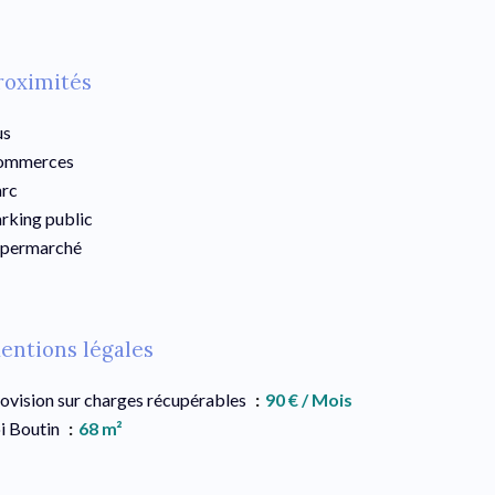
roximités
us
ommerces
rc
rking public
upermarché
entions légales
ovision sur charges récupérables
90 € / Mois
i Boutin
68 m²