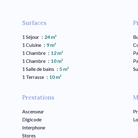
Surfaces
P
1 Séjour
24 m²
B
1 Cuisine
9 m²
C
1 Chambre
12 m²
Pa
1 Chambre
10 m²
Pa
1 Salle de bains
5 m²
S
1 Terrasse
10 m²
Prestations
M
Ascenseur
Pr
Digicode
Lo
Interphone
Stores