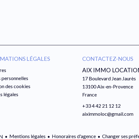
MATIONS LÉGALES
CONTACTEZ-NOUS
AIX IMMO LOCATIO
res
 personnelles
17 Boulevard Jean Jaurès
ion des cookies
13100
Aix-en-Provence
s légales
France
+33 4 42 21 12 12
aiximmoloc@gmail.com
Mentions légales
Honoraires d'agence
Changer ses préf
ON