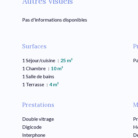
Autres visuels
Pas d'informations disponibles
Surfaces
P
1 Séjour/cuisine
25 m²
Pa
1 Chambre
10 m²
1 Salle de bains
1 Terrasse
4 m²
Prestations
M
Double vitrage
Pr
Digicode
Ho
Interphone
Dé