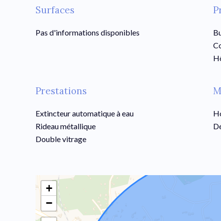
Surfaces
P
Pas d'informations disponibles
B
C
Hô
Prestations
M
Extincteur automatique à eau
Ho
Rideau métallique
Dé
Double vitrage
+
−