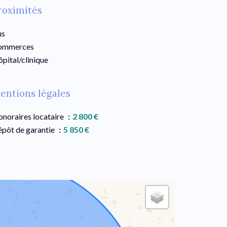
roximités
us
ommerces
pital/clinique
entions légales
noraires locataire
2 800 €
pôt de garantie
5 850 €