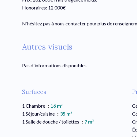
Honoraires: 12 000€
N'hésitez pas à nous contacter pour plus de renseignem
Autres visuels
Pas d'informations disponibles
Surfaces
P
1 Chambre
16 m²
Ce
1 Séjour/cuisine
35 m²
C
1 Salle de douche / toilettes
7 m²
C
Éc