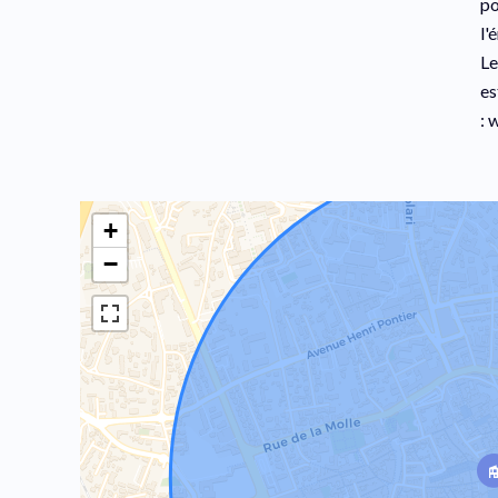
po
l'
Le
es
: 
+
−