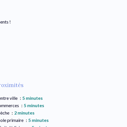
ents !
roximités
ntre ville
5 minutes
ommerces
5 minutes
rèche
2 minutes
ole primaire
5 minutes