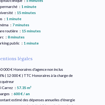
pital/clinique
5 minutes
upermarché
1 minute
iversité
15 minutes
us
1 minute
inéma
7 minutes
re routière
15 minutes
arc
8 minutes
rking public
1 minute
entions légales
0 000 € Honoraires d'agence non inclus
8% ( 12 000 € ) TTC Honoraires à la charge de
acquéreur
i Carrez
57.35 m²
harges
600 € / an
ntant estimé des dépenses annuelles d'énergie