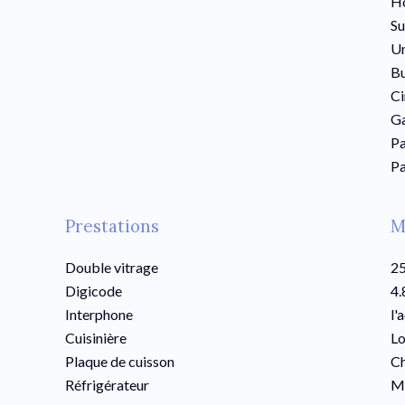
Hô
S
Un
B
C
Ga
P
Pa
Prestations
M
Double vitrage
25
Digicode
4.
Interphone
l'
Cuisinière
Lo
Plaque de cuisson
C
Réfrigérateur
Mo