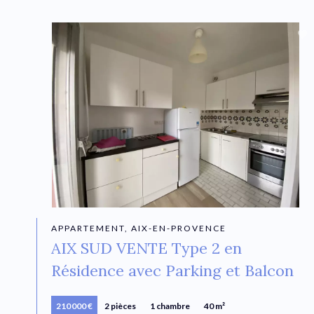
APPARTEMENT, AIX-EN-PROVENCE
AIX SUD VENTE Type 2 en
Résidence avec Parking et Balcon
210 000 €
2 pièces
1 chambre
40 m²