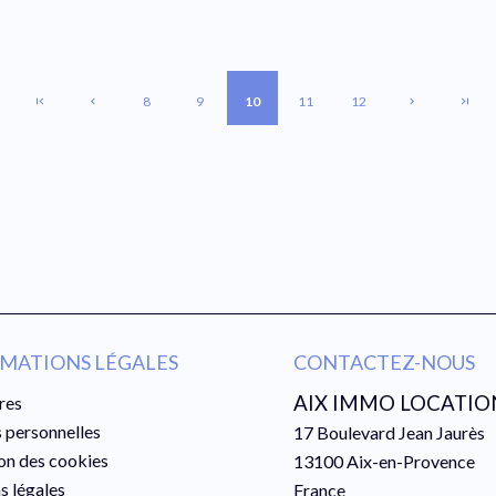
8
9
10
11
12
MATIONS LÉGALES
CONTACTEZ-NOUS
AIX IMMO LOCATIO
res
 personnelles
17 Boulevard Jean Jaurès
ion des cookies
13100
Aix-en-Provence
s légales
France